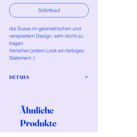
Sofortkauf
die Susas im geometrischen und
verspieltem Design, sehr leicht zu
tragen
Verleihen jedem Look ein farbiges
Statement :)
DETAILS
Zero Waste Ohrringe aus Polymerton,
hypoallergene, nickelfreie Ohrstecker
aus chirurgischem Edelstahl
Ähnliche
Produkte