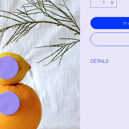
In
DÉTAILS
boucles en argile po
chirurgicale (hypo-a