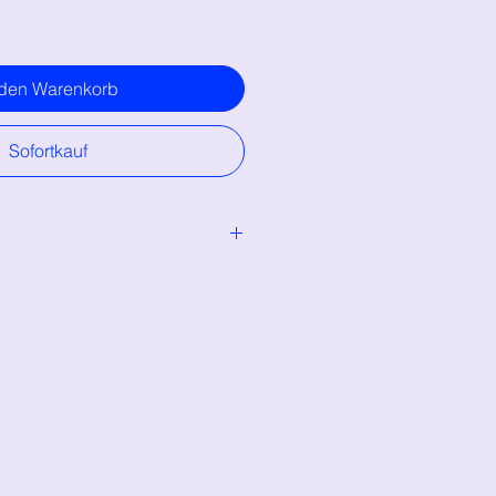
 den Warenkorb
Sofortkauf
lymère et puces d'oreilles en acier
llgergénique, sans nickel)