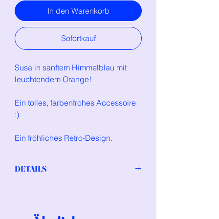
In den Warenkorb
Sofortkauf
Susa in sanftem Himmelblau mit
leuchtendem Orange!
Ein tolles, farbenfrohes Accessoire
:)
Ein fröhliches Retro-Design.
DETAILS
Sehr leichte Ohrringe aus Polymerclay
und hypoallergene, nickelfreie
Ohrstecker aus Chirurgenstahl.