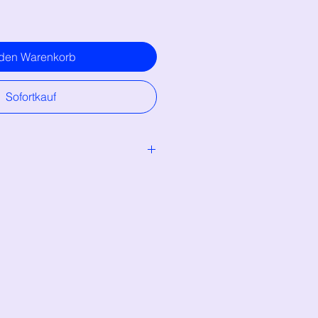
 den Warenkorb
Sofortkauf
lymère et puces d'oreilles en acier
llgergénique, sans nickel)