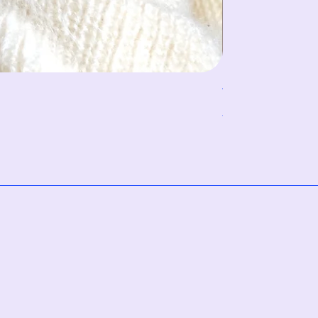
TILDA fuchsia
Preis
55,00 CHF