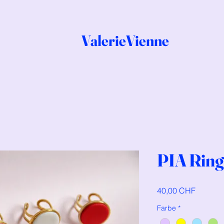
ValerieVienne
PIA Ring
Preis
40,00 CHF
Farbe
*