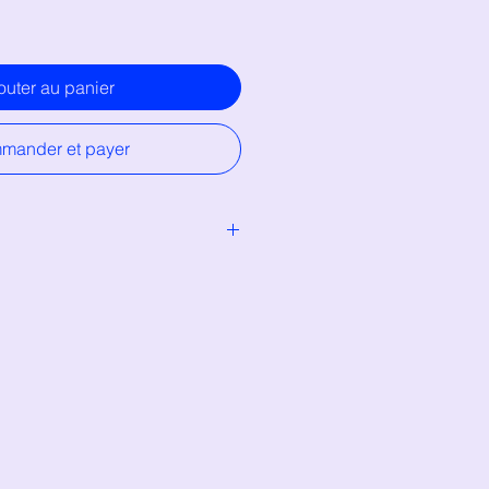
outer au panier
mander et payer
lymère et puces d'oreilles en acier
llgergénique, sans nickel)