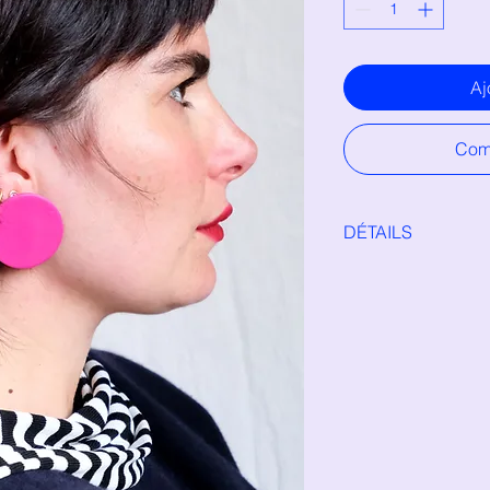
Aj
Com
DÉTAILS
boucles en argile po
chirurgicale (hypo-a