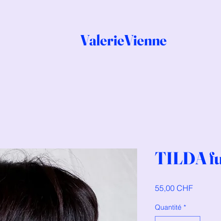
ValerieVienne
TILDA fu
Prix
55,00 CHF
Quantité
*