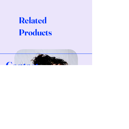
Related
Products
Contact
Valerie Rust
Valerievienne
1004 Lausanne
valerievienne@gmx.de
general conditions