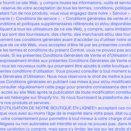
 fournit ce site Web, y compris toutes les informations, outils et servi
us réserve de votre acceptation de tous les termes, conditions, politiqu
chetant l'un de nos produits, vous vous engagez dans notre « Service » 
ivants (« Conditions de service », « Conditions générales de vente et d'
onditions et politiques supplémentaires référencés ici et/ou disponible
quent à tous les utilisateurs de ce site Web, y compris, sans limitation,
t qui sont des fournisseurs, des clients, des marchands et/ou des fou
tivement ces conditions générales avant d’accéder ou d’utiliser notre 
nque de ce site Web, vous acceptez d'être lié par les présentes conditi
s les termes et conditions du présent Contrat, vous ne pouvez pas acc
oposés. Si les présentes Conditions Générales de Vente et d'Utilisati
t expressément limitée aux présentes Conditions Générales de Vente et 
u tous les nouveaux outils qui pourraient être ajoutés à cette boutique 
ntes conditions d'utilisation. Vous pouvez consulter à tout moment su
 Générales d'Utilisation. Nous nous réservons le droit de mettre à jou
es Conditions générales en publiant ces mises à jour et/ou modification
 consulter régulièrement cette page pour prendre connaissance des mo
re accès au site Web après la publication de toute modification consti
ue est hébergée sur Shopify Inc. Ils nous fournissent la plateforme d
 nos produits et services.
D'UTILISATION DE NOTRE BOUTIQUE EN LIGNEEn acceptant ces cond
z que vous avez au moins l'âge de la majorité dans votre pays, état ou
otre consentement pour permettre à tout mineur à votre charge d'utilis
illégales ou non autorisées est interdite et vous ne pouvez pas, dans le 
otre juridiction (y compris, mais sans s'y limiter, les lois sur les droit