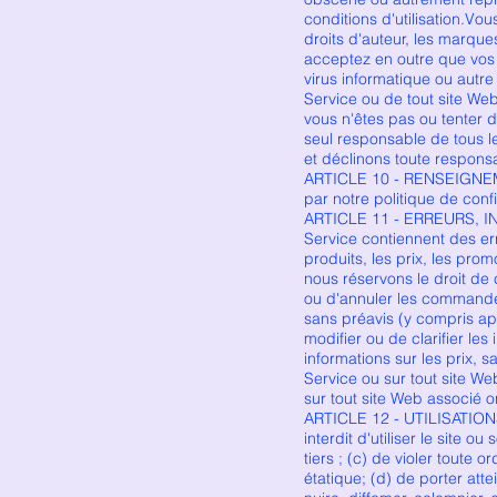
conditions d'utilisation.Vo
droits d'auteur, les marque
acceptez en outre que vos 
virus informatique ou autre
Service ou de tout site We
vous n'êtes pas ou tenter d
seul responsable de tous l
et déclinons toute responsa
ARTICLE 10 - RENSEIGNEME
par notre politique de confi
ARTICLE 11 - ERREURS, INE
Service contiennent des er
produits, les prix, les promo
nous réservons le droit de 
ou d'annuler les commandes
sans préavis (y compris a
modifier ou de clarifier les
informations sur les prix, s
Service ou sur tout site W
sur tout site Web associé o
ARTICLE 12 - UTILISATIONS 
interdit d'utiliser le site o
tiers ; (c) de violer toute 
étatique; (d) de porter attei