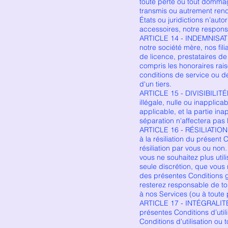
toute perte ou tout dommage
transmis ou autrement rendu
États ou juridictions n’aut
accessoires, notre responsa
ARTICLE 14 - INDEMNISATIO
notre société mère, nos fili
de licence, prestataires de
compris les honoraires rais
conditions de service ou de
d'un tiers.
ARTICLE 15 - DIVISIBILITÉD
illégale, nulle ou inapplic
applicable, et la partie in
séparation n'affectera pas l
ARTICLE 16 - RÉSILIATIONLes
à la résiliation du présent 
résiliation par vous ou non
vous ne souhaitez plus util
seule discrétion, que vous
des présentes Conditions g
resterez responsable de tou
à nos Services (ou à toute 
ARTICLE 17 - INTÉGRALITÉ
présentes Conditions d’util
Conditions d'utilisation ou