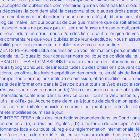
us acceptez de publier des commentaires qui ne violent pas les droits d
s déposées, la confidentialité, la personnalité ou d'autres droits pers
commentaires ne contiendront aucun contenu illégal, diffamatoire, ab
 logiciel malveillant qui pourrait de quelque manière que ce soit affec
b associé. Vous ne pouvez pas utiliser une fausse adresse e-mail, pré
e nous induire en erreur, nous et/ou des tiers, quant à l'origine de v
es commentaires que vous publiez et de leur exactitude. Nous n'ass
bilité pour tout commentaire publié par vous ou par un tiers.
NTS PERSONNELSLa soumission de vos informations personnelles à 
dentialité. Cliquez ici pour consulter notre politique de confidentialité.
XACTITUDES ET OMISSIONS.Il peut arriver que des informations sur 
reurs typographiques, des inexactitudes ou des omissions pouvant co
tions, les offres, les frais d'expédition des produits, les délais de livra
corriger toute erreur, inexactitude ou omission, et de modifier ou de me
 si des informations dans le Service ou sur tout site Web associé so
près avoir soumis votre commande).Nous n'assumons aucune obligation
 informations contenues dans le Service ou sur tout site Web associé, y 
auf si la loi l'exige. Aucune date de mise à jour ou de clarification spé
eb associé ne doit être considérée comme indiquant que toutes les inf
nt été modifiées ou mises à jour.
INTERDITESEn plus des interdictions énoncées dans les Conditions d'u
u son contenu : (a) à des fins illégales ; (b) d’inciter ou de participer à d
ordonnance locale ou toute loi, règle ou réglementation internationale, f
nte à nos droits de propriété intellectuelle ou aux droits d’un tiers ; (e) h