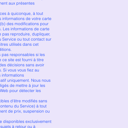
ement aux présentes
es à quiconque, à tout
 informations de votre carte
 (b) des modifications pour
 Les informations de carte
e pas reproduire, dupliquer,
au Service ou tout contact sur
itres utilisés dans cet
itions.
s responsables si les
e site est fourni à titre
des décisions sans avoir
. Si vous vous fiez au
s informations
dicatif uniquement. Nous nous
igés de mettre à jour les
e Web pour détecter les
les d'être modifiés sans
contenu du Service) à tout
ent de prix, suspension ou
e disponibles exclusivement
sujets à retour ou à