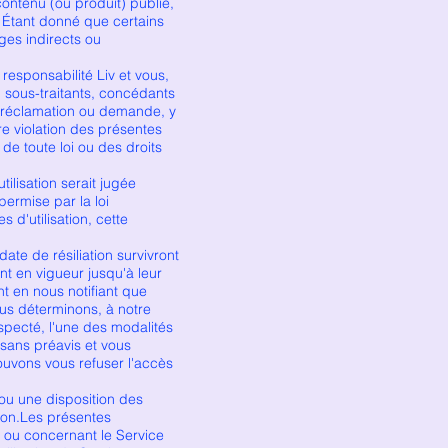
contenu (ou produit) publié,
. Étant donné que certains
ages indirects ou
sponsabilité Liv et vous,
s, sous-traitants, concédants
te réclamation ou demande, y
re violation des présentes
de toute loi ou des droits
lisation serait jugée
permise par la loi
 d'utilisation, cette
ate de résiliation survivront
ont en vigueur jusqu'à leur
t en nous notifiant que
ous déterminons, à notre
specté, l'une des modalités
sans préavis et vous
ouvons vous refuser l'accès
u une disposition des
tion.Les présentes
te ou concernant le Service