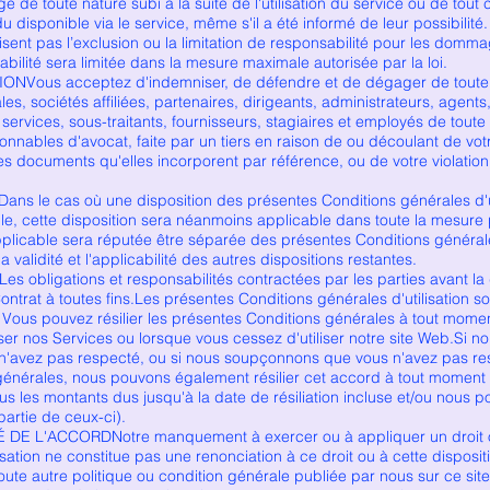
 de toute nature subi à la suite de l'utilisation du service ou de tout 
 disponible via le service, même s'il a été informé de leur possibilité
orisent pas l’exclusion ou la limitation de responsabilité pour les domm
bilité sera limitée dans la mesure maximale autorisée par la loi.
NVous acceptez d'indemniser, de défendre et de dégager de toute re
ales, sociétés affiliées, partenaires, dirigeants, administrateurs, agent
 services, sous-traitants, fournisseurs, stagiaires et employés de tou
onnables d'avocat, faite par un tiers en raison de ou découlant de vot
s documents qu'elles incorporent par référence, ou de votre violation 
ans le cas où une disposition des présentes Conditions générales d'uti
able, cette disposition sera néanmoins applicable dans toute la mesure 
applicable sera réputée être séparée des présentes Conditions générales
a validité et l'applicabilité des autres dispositions restantes.
 obligations et responsabilités contractées par les parties avant la d
Contrat à toutes fins.Les présentes Conditions générales d'utilisation s
. Vous pouvez résilier les présentes Conditions générales à tout momen
iser nos Services ou lorsque vous cessez d'utiliser notre site Web.Si n
 n'avez pas respecté, ou si nous soupçonnons que vous n'avez pas re
énérales, nous pouvons également résilier cet accord à tout moment 
s les montants dus jusqu'à la date de résiliation incluse et/ou nous p
partie de ceux-ci).
 DE L'ACCORDNotre manquement à exercer ou à appliquer un droit o
isation ne constitue pas une renonciation à ce droit ou à cette disposi
 toute autre politique ou condition générale publiée par nous sur ce si