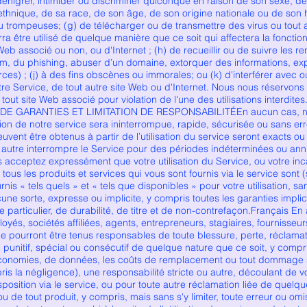
 dénigrer, intimider ou discriminer quiconque en raison de son sexe, de
 ethnique, de sa race, de son âge, de son origine nationale ou de son 
u trompeuses; (g) de télécharger ou de transmettre des virus ou tout
rra être utilisé de quelque manière que ce soit qui affectera la fonctio
Web associé ou non, ou d'Internet ; (h) de recueillir ou de suivre les
pam, du phishing, abuser d’un domaine, extorquer des informations, exp
ces) ; (j) à des fins obscènes ou immorales; ou (k) d'interférer avec 
e Service, de tout autre site Web ou d'Internet. Nous nous réservons le
 tout site Web associé pour violation de l'une des utilisations interdites
DE GARANTIES ET LIMITATION DE RESPONSABILITÉEn aucun cas, nou
tion de notre service sera ininterrompue, rapide, sécurisée ou sans e
euvent être obtenus à partir de l’utilisation du service seront exacts 
autre interrompre le Service pour des périodes indéterminées ou annul
cceptez expressément que votre utilisation du Service, ou votre incapa
 tous les produits et services qui vous sont fournis via le service sont (
rnis « tels quels » et « tels que disponibles » pour votre utilisation, 
une sorte, expresse ou implicite, y compris toutes les garanties impl
particulier, de durabilité, de titre et de non-contrefaçon.Français En
oyés, sociétés affiliées, agents, entrepreneurs, stagiaires, fournisseur
e pourront être tenus responsables de toute blessure, perte, réclam
, punitif, spécial ou consécutif de quelque nature que ce soit, y compris
économies, de données, les coûts de remplacement ou tout dommage sim
ris la négligence), une responsabilité stricte ou autre, découlant de vot
sposition via le service, ou pour toute autre réclamation liée de quelq
 ou de tout produit, y compris, mais sans s'y limiter, toute erreur ou o