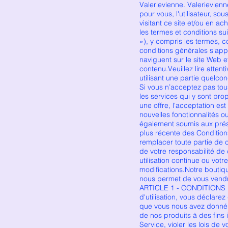
Valerievienne. Valerievienne
pour vous, l'utilisateur, so
visitant ce site et/ou en a
les termes et conditions su
»), y compris les termes, c
conditions générales s'appli
naviguent sur le site Web e
contenu.Veuillez lire atten
utilisant une partie quelco
Si vous n’acceptez pas tou
les services qui y sont pr
une offre, l'acceptation es
nouvelles fonctionnalités o
également soumis aux prése
plus récente des Conditions
remplacer toute partie de c
de votre responsabilité de
utilisation continue ou vot
modifications.Notre boutiq
nous permet de vous vendre
ARTICLE 1 - CONDITIONS 
d'utilisation, vous déclare
que vous nous avez donné v
de nos produits à des fins 
Service, violer les lois de v