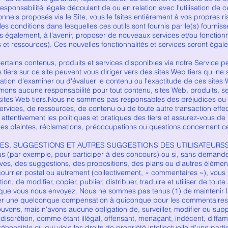
nsabilité légale découlant de ou en relation avec l'utilisation de ces o
ionnels proposés via le Site, vous le faites entièrement à vos propres r
 les conditions dans lesquelles ces outils sont fournis par le(s) fournisse
également, à l’avenir, proposer de nouveaux services et/ou fonctionnal
 et ressources). Ces nouvelles fonctionnalités et services seront éga
tains contenus, produits et services disponibles via notre Service p
 tiers sur ce site peuvent vous diriger vers des sites Web tiers qui ne s
tion d'examiner ou d'évaluer le contenu ou l'exactitude de ces sites 
mons aucune responsabilité pour tout contenu, sites Web, produits, s
s sites Web tiers.Nous ne sommes pas responsables des préjudices ou
e services, de ressources, de contenu ou de toute autre transaction eff
ire attentivement les politiques et pratiques des tiers et assurez-vous 
Les plaintes, réclamations, préoccupations ou questions concernant ces
ES, SUGGESTIONS ET AUTRES SUGGESTIONS DES UTILISATEURSSi, 
s (par exemple, pour participer à des concours) ou si, sans demande
ves, des suggestions, des propositions, des plans ou d'autres élément
courrier postal ou autrement (collectivement, « commentaires »), vous 
on, de modifier, copier, publier, distribuer, traduire et utiliser de tout
que vous nous envoyez. Nous ne sommes pas tenus (1) de maintenir la
er une quelconque compensation à quiconque pour les commentaires
ons, mais n'avons aucune obligation de, surveiller, modifier ou sup
 discrétion, comme étant illégal, offensant, menaçant, indécent, diffa
ensible ou qui viole les droits de propriété intellectuelle d'une parti