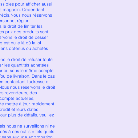
sibles pour afficher aussi
tre magasin. Cependant,
précis.Nous nous réservons
ersonne, région
e droit de limiter les
es prix des produits sont
ervons le droit de cesser
est nulle là où la loi
 biens obtenus ou achetés
e droit de refuser toute
r les quantités achetées
ar ou sous le même compte
ou de livraison. Dans le cas
n contactant l'adresse e-
Nous nous réservons le droit
des revendeurs, des
compte actuelles,
e mettre à jour rapidement
rédit et leurs dates
our plus de détails, veuillez
s nous ne surveillons ni ne
ès à ces outils « tels quels
et sans aucune approbation.