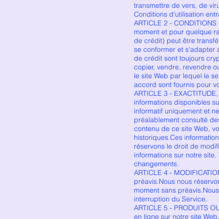
transmettre de vers, de vi
Conditions d'utilisation ent
ARTICLE 2 - CONDITIONS GÉ
moment et pour quelque rai
de crédit) peut être transf
se conformer et s'adapter 
de crédit sont toujours cry
copier, vendre, revendre ou 
le site Web par lequel le se
accord sont fournis pour vo
ARTICLE 3 - EXACTITUDE,
informations disponibles su
informatif uniquement et n
préalablement consulté des 
contenu de ce site Web, vou
historiques.Ces information
réservons le droit de modi
informations sur notre site
changements.
ARTICLE 4 - MODIFICATION
préavis.Nous nous réservons
moment sans préavis.Nous 
interruption du Service.
ARTICLE 5 - PRODUITS OU S
en ligne sur notre site Web