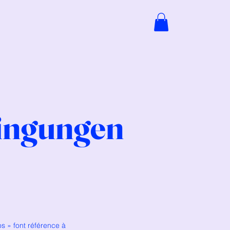
dingungen
os » font référence à