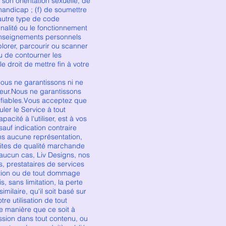
 son orientation sexuelle, de
handicap ; (f) de soumettre
 autre type de code
nnalité ou le fonctionnement
 renseignements personnels
lorer, parcourir ou scanner
ou de contourner les
 droit de mettre fin à votre
.
s ne garantissons ni ne
rreur.Nous ne garantissons
ou fiables.Vous acceptez que
er le Service à tout
cité à l'utiliser, est à vos
sauf indication contraire
sans aucune représentation,
icites de qualité marchande
 aucun cas, Liv Designs, nos
s, prestataires de services
ation ou de tout dommage
, sans limitation, la perte
ilaire, qu'il soit basé sur
re utilisation de tout
ue manière que ce soit à
mission dans tout contenu, ou