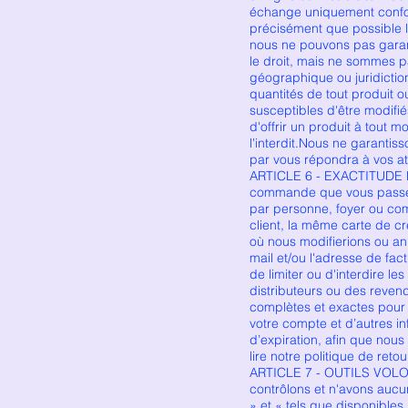
échange uniquement conform
précisément que possible 
nous ne pouvons pas garant
le droit, mais ne sommes pa
géographique ou juridiction
quantités de tout produit o
susceptibles d'être modifié
d'offrir un produit à tout m
l'interdit.Nous ne garantis
par vous répondra à vos att
ARTICLE 6 - EXACTITUDE 
commande que vous passez c
par personne, foyer ou c
client, la même carte de c
où nous modifierions ou an
mail et/ou l'adresse de fa
de limiter ou d'interdire 
distributeurs ou des reve
complètes et exactes pour
votre compte et d’autres in
d’expiration, afin que nous
lire notre politique de retou
ARTICLE 7 - OUTILS VOLONT
contrôlons et n'avons aucu
» et « tels que disponible