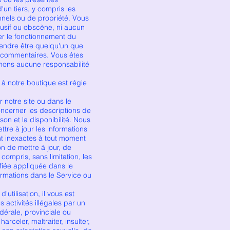
'un tiers, y compris les
onnels ou de propriété. Vous
usif ou obscène, ni aucun
ter le fonctionnement du
tendre être quelqu'un que
os commentaires. Vous êtes
umons aucune responsabilité
notre boutique est régie
notre site ou dans le
ncerner les descriptions de
ison et la disponibilité. Nous
ttre à jour les informations
nt inexactes à tout moment
 de mettre à jour, de
compris, sans limitation, les
cifiée appliquée dans le
ormations dans le Service ou
tilisation, il vous est
es activités illégales par un
édérale, provinciale ou
arceler, maltraiter, insulter,