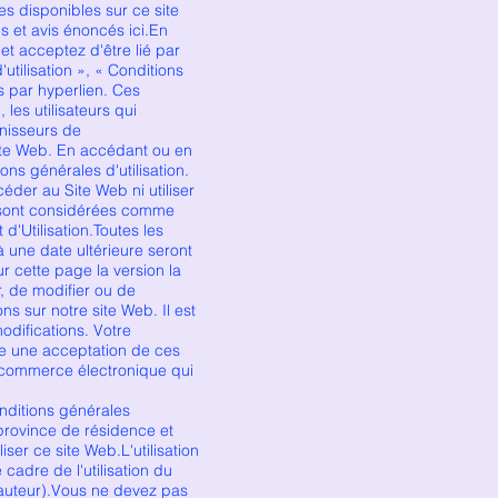
ces disponibles sur ce site
es et avis énoncés ici.En
et acceptez d'être lié par
utilisation », « Conditions
s par hyperlien. Ces
 les utilisateurs qui
rnisseurs de
site Web. En accédant ou en
ons générales d'utilisation.
éder au Site Web ni utiliser
on sont considérées comme
d'Utilisation.Toutes les
à une date ultérieure seront
r cette page la version la
r, de modifier ou de
s sur notre site Web. Il est
difications. Votre
tue une acceptation de ces
e commerce électronique qui
itions générales
 province de résidence et
er ce site Web.L'utilisation
cadre de l'utilisation du
s d'auteur).Vous ne devez pas