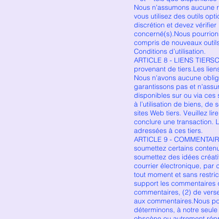
Nous n'assumons aucune respo
vous utilisez des outils opt
discrétion et devez vérifier
concerné(s).Nous pourrions 
compris de nouveaux outils
Conditions d’utilisation.
ARTICLE 8 - LIENS TIERSCer
provenant de tiers.Les liens
Nous n'avons aucune obliga
garantissons pas et n'assu
disponibles sur ou via ce
à l’utilisation de biens, d
sites Web tiers. Veuillez l
conclure une transaction. 
adressées à ces tiers.
ARTICLE 9 - COMMENTAIR
soumettez certains contenu
soumettez des idées créati
courrier électronique, par 
tout moment et sans restricti
support les commentaires 
commentaires, (2) de vers
aux commentaires.Nous pouv
déterminons, à notre seule
obscène ou autrement répréh