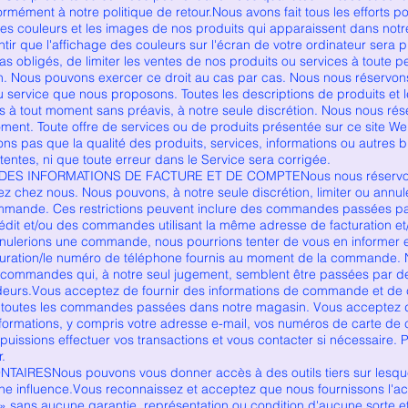
ément à notre politique de retour.Nous avons fait tous les efforts pos
les couleurs et les images de nos produits qui apparaissent dans no
ir que l'affichage des couleurs sur l'écran de votre ordinateur sera 
s obligés, de limiter les ventes de nos produits ou services à toute p
. Nous pouvons exercer ce droit au cas par cas. Nous nous réservons l
u service que nous proposons. Toutes les descriptions de produits et l
s à tout moment sans préavis, à notre seule discrétion. Nous nous rés
oment. Toute offre de services ou de produits présentée sur ce site Web 
sons pas que la qualité des produits, services, informations ou autres
entes, ni que toute erreur dans le Service sera corrigée.
DES INFORMATIONS DE FACTURE ET DE COMPTENous nous réservons l
hez nous. Nous pouvons, à notre seule discrétion, limiter ou annule
ommande. Ces restrictions peuvent inclure des commandes passées p
rédit et/ou des commandes utilisant la même adresse de facturation et/
nulerions une commande, nous pourrions tenter de vous en informer e
cturation/le numéro de téléphone fournis au moment de la commande. 
les commandes qui, à notre seul jugement, semblent être passées par 
ndeurs.Vous acceptez de fournir des informations de commande et de 
 toutes les commandes passées dans notre magasin. Vous acceptez d
formations, y compris votre adresse e-mail, vos numéros de carte de c
 puissions effectuer vos transactions et vous contacter si nécessaire. P
r.
AIRESNous pouvons vous donner accès à des outils tiers sur lesquel
ne influence.Vous reconnaissez et acceptez que nous fournissons l'acc
s » sans aucune garantie, représentation ou condition d'aucune sorte 