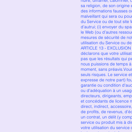
nuire, diffamer, calomnier,
sa religion, de son origine
des informations fausses o
malveillant qui sera ou pou
du Service ou de tout site 
d’autrui; (i) envoyer du s
le Web (ou d’autres ressour
mesures de sécurité de notr
utilisation du Service ou de
ARTICLE 13 - EXCLUSION 
déclarons que votre utilisa
pas que les résultats qui p
nous puissions de temps à 
moment, sans préavis.Vous a
seuls risques. Le service et
expresse de notre part) fou
garantie ou condition d'auc
ou d'adéquation à un usage 
directeurs, dirigeants, empl
et concédants de licence n
direct, indirect, accessoire
de profits, de revenus, d'
un contrat, un délit (y comp
service ou produit mis à di
votre utilisation du service