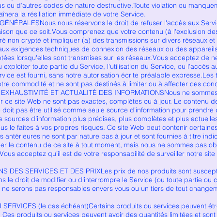
rus ou d’autres codes de nature destructive.Toute violation ou manqu
raînera la résiliation immédiate de votre Service.
NÉRALESNous nous réservons le droit de refuser l'accès aux Servic
son que ce soit.Vous comprenez que votre contenu (à l'exclusion des
éré non crypté et impliquer (a) des transmissions sur divers réseaux et
aux exigences techniques de connexion des réseaux ou des appareils.
ptées lorsqu'elles sont transmises sur les réseaux.Vous acceptez de n
exploiter toute partie du Service, l'utilisation du Service, ou l'accès 
rvice est fourni, sans notre autorisation écrite préalable expresse.Les t
tre commodité et ne sont pas destinés à limiter ou à affecter ces cond
 EXHAUSTIVITÉ ET ACTUALITÉ DES INFORMATIONSNous ne sommes pa
r ce site Web ne sont pas exactes, complètes ou à jour. Le contenu de c
e doit pas être utilisé comme seule source d’information pour prendre 
sources d’information plus précises, plus complètes et plus actuelles
s le faites à vos propres risques. Ce site Web peut contenir certaine
s antérieures ne sont par nature pas à jour et sont fournies à titre in
fier le contenu de ce site à tout moment, mais nous ne sommes pas obl
. Vous acceptez qu’il est de votre responsabilité de surveiller notre sit
S DES SERVICES ET DES PRIXLes prix de nos produits sont susceptib
 le droit de modifier ou d'interrompre le Service (ou toute partie ou 
ne serons pas responsables envers vous ou un tiers de tout changem
ERVICES (le cas échéant)Certains produits ou services peuvent êtr
. Ces produits ou services peuvent avoir des quantités limitées et sont 